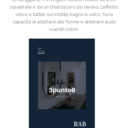
squadrate e da un chiaroscuro più deciso. L’effetto
visivo e tattile sul mobile bagno è unico, ha la
capacità di adattarsi alle forme e abbinarsi ai più
svariati colori.