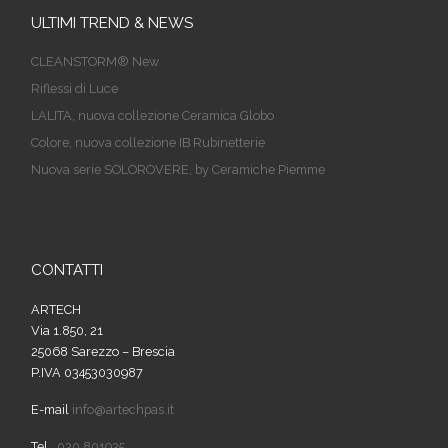
ULTIMI TREND & NEWS
CLEANSTORM® New
Riflessi di Luce
LALITA, nuova collezione Ceramica Globo
Colore, nuova collezione IB Rubinetterie
Nuova serie SOLOROVERE, by Ceramiche Piemme
CONTATTI
ARTECH
Via 1.850, 21
25068 Sarezzo – Brescia
P.IVA 03453030987
E-mail
info@artechpas.it
Tel.
030 801935