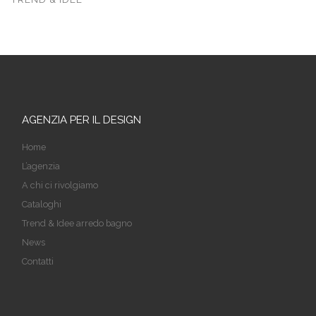
AGENZIA PER IL DESIGN
Home
L’agenzia
A chi ci rivolgiamo
Cataloghi
Trend & Idee arredo bagno
News
Contatti