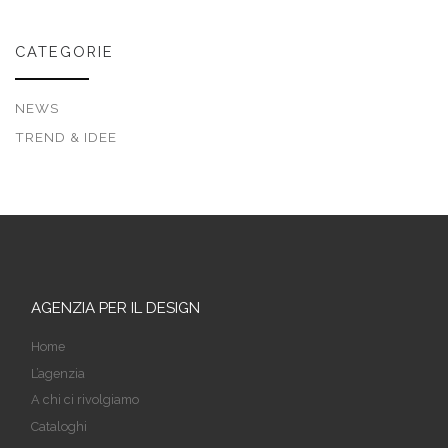
CATEGORIE
NEWS
TREND & IDEE
AGENZIA PER IL DESIGN
Home
L’agenzia
A chi ci rivolgiamo
Cataloghi