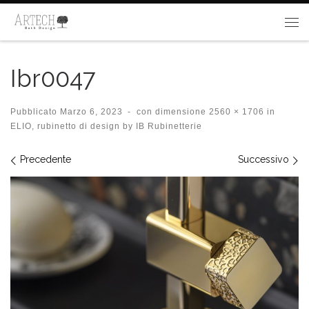
Passa al contenuto
Me
Ibr0047
Pubblicato
Marzo 6, 2023
-
con dimensione
2560 × 1706
in
ELIO, rubinetto di design by IB Rubinetterie
Navigazione immagini
Precedente
Successivo