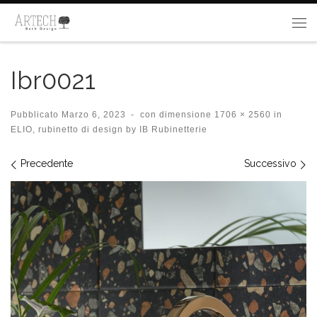
Passa al contenuto
Me
Ibr0021
Pubblicato
Marzo 6, 2023
-
con dimensione
1706 × 2560
in
ELIO, rubinetto di design by IB Rubinetterie
Navigazione immagini
Precedente
Successivo