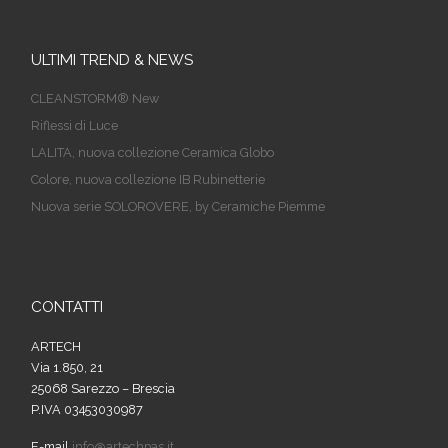
ULTIMI TREND & NEWS
CLEANSTORM® New
Riflessi di Luce
LALITA, nuova collezione Ceramica Globo
Colore, nuova collezione IB Rubinetterie
Nuova serie SOLOROVERE, by Ceramiche Piemme
CONTATTI
ARTECH
Via 1.850, 21
25068 Sarezzo – Brescia
P.IVA 03453030987
E-mail
info@artechpas.it