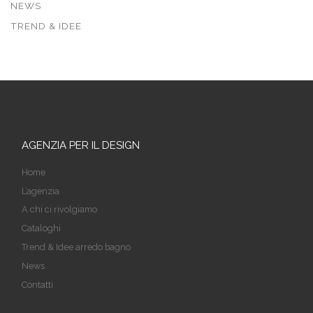
NEWS
TREND & IDEE
AGENZIA PER IL DESIGN
Home
L’agenzia
A chi ci rivolgiamo
Cataloghi
Trend & Idee arredo bagno
News
Contatti