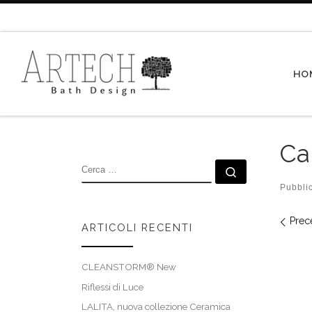
Passa al contenuto
HO
Ca
CERCA
Cerca …
Pubbli
Nav
Prec
ARTICOLI RECENTI
CLEANSTORM® New
Riflessi di Luce
LALITA, nuova collezione Ceramica