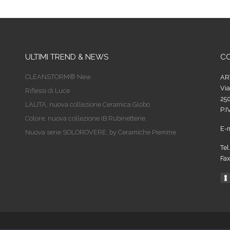
ULTIMI TREND & NEWS
CO
CLEANSTORM® New
AR
Via
Riflessi di Luce
250
LALITA, nuova collezione Ceramica Globo
P.
Colore, nuova collezione IB Rubinetterie
E-
Nuova serie SOLOROVERE, by Ceramiche Piemme
Tel
Fax