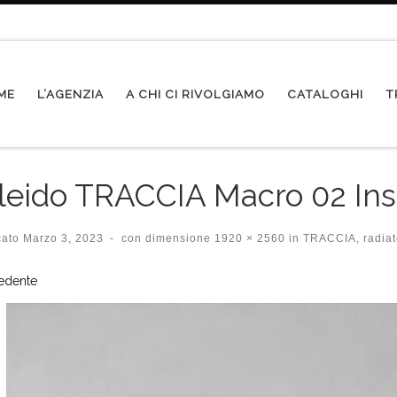
ME
L’AGENZIA
A CHI CI RIVOLGIAMO
CATALOGHI
T
leido TRACCIA Macro 02 Ins
cato
Marzo 3, 2023
-
con dimensione
1920 × 2560
in
TRACCIA, radiato
igazione immagini
edente