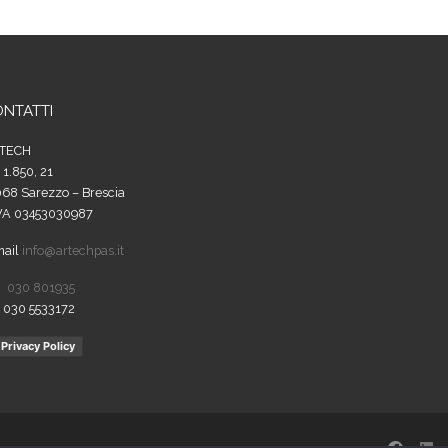
NTATTI
TECH
 1.850, 21
68 Sarezzo – Brescia
IVA 03453030987
mail
info@artechpas.it
.
030 801935
 030 5533172
Privacy Policy