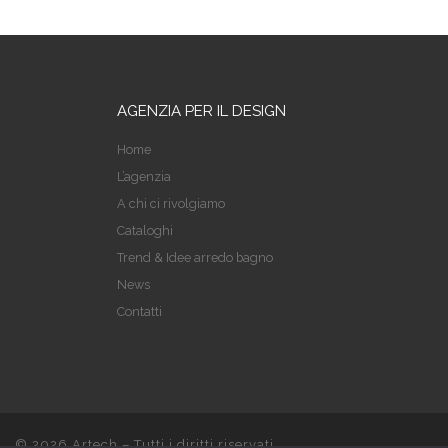
AGENZIA PER IL DESIGN
Home
L’agenzia
A chi ci rivolgiamo
Cataloghi
Trend & Idee arredo bagno
News
Contatti
© 2026
Artech
– Tutti i diritti riservati