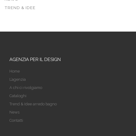
TREND & IDEE
AGENZIA PER IL DESIGN
Home
L’agenzia
A chi ci rivolgiamo
Cataloghi
Trend & Idee arredo bagno
News
Contatti