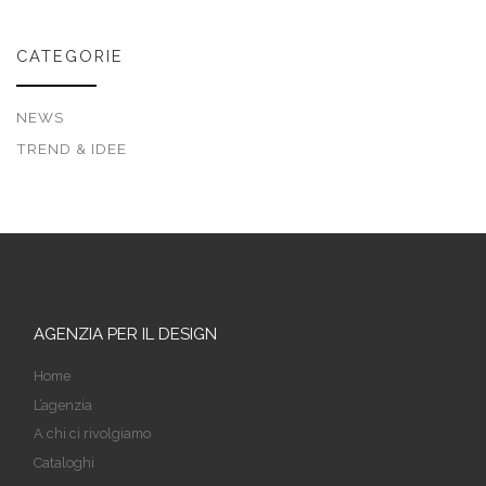
CATEGORIE
NEWS
TREND & IDEE
AGENZIA PER IL DESIGN
Home
L’agenzia
A chi ci rivolgiamo
Cataloghi