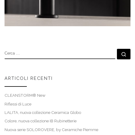
CERCA
Ce
ARTICOLI RECENTI
CLEANSTORM® New
Riflessi di Luce
LALITA, nuova collezione Ceramica Globo
Colore, nuova collezione IB Rubinetterie
Nuova serie SOLOROVERE, by Ceramiche Piemme