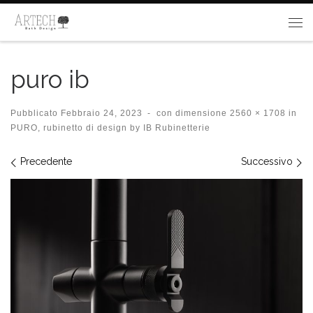
Passa al contenuto
Me
puro ib
Pubblicato
Febbraio 24, 2023
-
con dimensione
2560 × 1708
in
PURO, rubinetto di design by IB Rubinetterie
Navigazione immagini
Precedente
Successivo