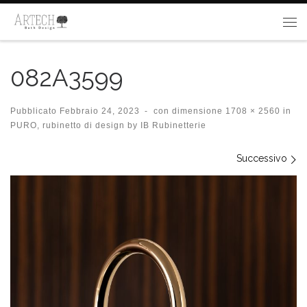
Passa al contenuto
Me
082A3599
Pubblicato
Febbraio 24, 2023
-
con dimensione
1708 × 2560
in
PURO, rubinetto di design by IB Rubinetterie
Navigazione immagini
Successivo