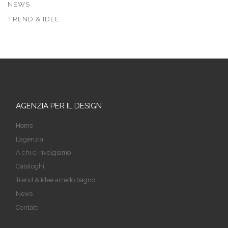
NEWS
TREND & IDEE
AGENZIA PER IL DESIGN
Home
L’agenzia
A chi ci rivolgiamo
Cataloghi
Trend & Idee arredo bagno
News
Contatti