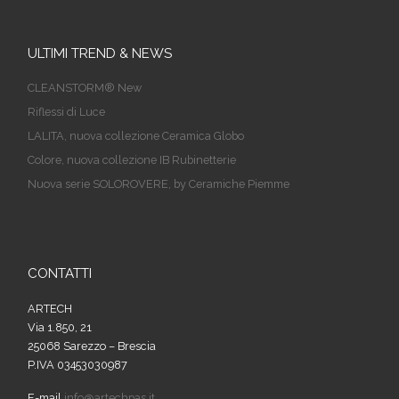
ULTIMI TREND & NEWS
CLEANSTORM® New
Riflessi di Luce
LALITA, nuova collezione Ceramica Globo
Colore, nuova collezione IB Rubinetterie
Nuova serie SOLOROVERE, by Ceramiche Piemme
CONTATTI
ARTECH
Via 1.850, 21
25068 Sarezzo – Brescia
P.IVA 03453030987
E-mail
info@artechpas.it