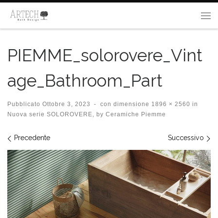
Passa al contenuto
Me
PIEMME_solorovere_Vint
age_Bathroom_Part
Pubblicato
Ottobre 3, 2023
-
con dimensione
1896 × 2560
in
Nuova serie SOLOROVERE, by Ceramiche Piemme
Navigazione immagini
Precedente
Successivo