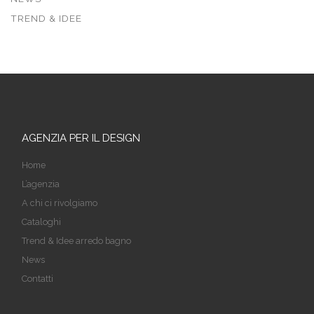
TREND & IDEE
AGENZIA PER IL DESIGN
Home
L’agenzia
A chi ci rivolgiamo
Cataloghi
Trend & Idee arredo bagno
News
Contatti