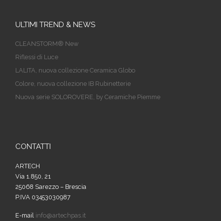
ULTIMI TREND & NEWS
CLEANSTORM® New
Riflessi di Luce
LALITA, nuova collezione Ceramica Globo
Colore, nuova collezione IB Rubinetterie
Nuova serie SOLOROVERE, by Ceramiche Piemme
CONTATTI
ARTECH
Via 1.850, 21
25068 Sarezzo – Brescia
P.IVA 03453030987
E-mail
info@artechpas.it