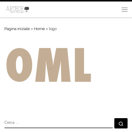
Passa al contenuto
Me
Pagina iniziale
»
Home
»
logo
CERCA
Ce