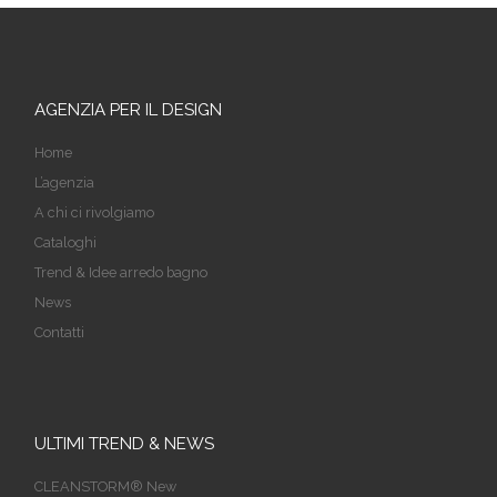
AGENZIA PER IL DESIGN
Home
L’agenzia
A chi ci rivolgiamo
Cataloghi
Trend & Idee arredo bagno
News
Contatti
ULTIMI TREND & NEWS
CLEANSTORM® New