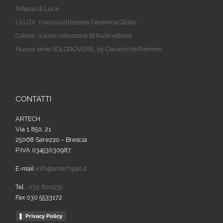
Riflessi di Luce
LALITA, nuova collezione Ceramica Globo
Colore, nuova collezione IB Rubinetterie
Nuova serie SOLOROVERE, by Ceramiche Piemme
CONTATTI
ARTECH
Via 1.850, 21
25068 Sarezzo – Brescia
P.IVA 03453030987
E-mail
info@artechpas.it
Tel.
030 801935
Fax 030 5533172
Privacy Policy