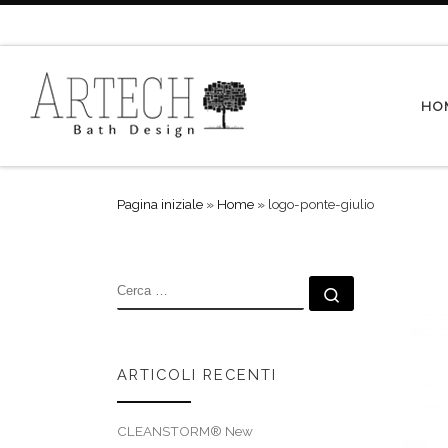
Passa al contenuto
HO
Pagina iniziale
»
Home
»
logo-ponte-giulio
CERCA
Cerca …
ARTICOLI RECENTI
CLEANSTORM® New