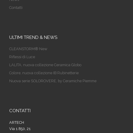
Contatti
ULTIMI TREND & NEWS
CLEANSTORM® New
Riflessi di Luce
LALITA, nuova collezione Ceramica Globo
Colore, nuova collezione IB Rubinetterie
Nuova serie SOLOROVERE, by Ceramiche Piemme
CONTATTI
ARTECH
Via 1.850, 21