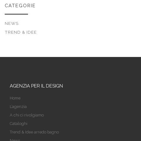
CATEGORIE
NEWS
TREND & IDEE
AGENZIA PER IL DESIGN
Home
L’agenzia
A chi ci rivolgiamo
Cataloghi
Trend & Idee arredo bagno
News