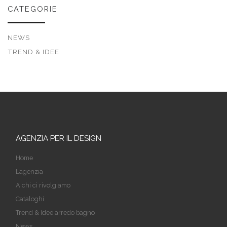
CATEGORIE
NEWS
TREND & IDEE
AGENZIA PER IL DESIGN
Home
L’agenzia
A chi ci rivolgiamo
Cataloghi
Trend & Idee arredo bagno
News