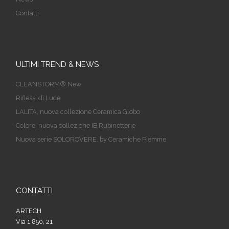
Contatti
ULTIMI TREND & NEWS
CLEANSTORM® New
Riflessi di Luce
LALITA, nuova collezione Ceramica Globo
Colore, nuova collezione IB Rubinetterie
Nuova serie SOLOROVERE, by Ceramiche Piemme
CONTATTI
ARTECH
Via 1.850, 21