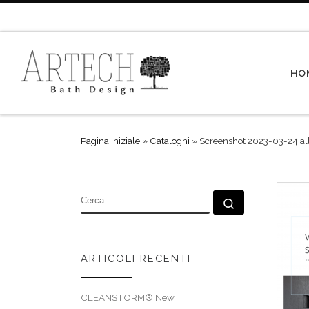
Passa al contenuto
HO
Pagina iniziale
»
Cataloghi
»
Screenshot 2023-03-24 all
CERCA
Cerca …
ARTICOLI RECENTI
CLEANSTORM® New