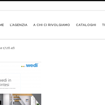
ME
L’AGENZIA
A CHI CI RIVOLGIAMO
CATALOGHI
T
e 17.26.46