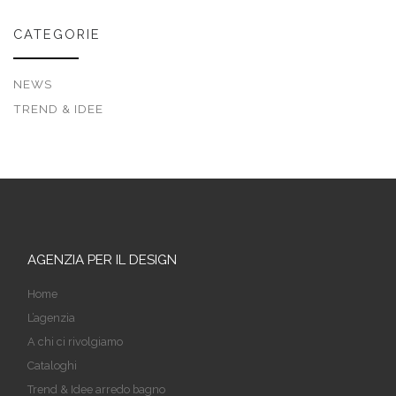
CATEGORIE
NEWS
TREND & IDEE
AGENZIA PER IL DESIGN
Home
L’agenzia
A chi ci rivolgiamo
Cataloghi
Trend & Idee arredo bagno