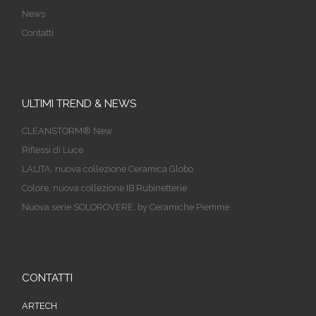
News
Contatti
ULTIMI TREND & NEWS
CLEANSTORM® New
Riflessi di Luce
LALITA, nuova collezione Ceramica Globo
Colore, nuova collezione IB Rubinetterie
Nuova serie SOLOROVERE, by Ceramiche Piemme
CONTATTI
ARTECH