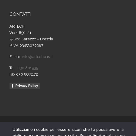
CONTATTI
ARTECH
Via 1.850, 21
25068 Sarezzo – Brescia
P.IVA 03453030987
E-mail
info@artechpas.it
Tel.
030 801935
Fax 030 5533172
Privacy Policy
© 2026
Artech
– Tutti i diritti riservati
Utilizziamo i cookie per essere sicuri che tu possa avere la
Powered by
WP
– Designed con il
tema Customizr
migliore esperienza sul nostro sito. Se continui ad utilizzare