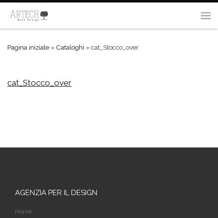
Passa al contenuto
Me
Pagina iniziale
»
Cataloghi
»
cat_Stocco_over
cat_Stocco_over
AGENZIA PER IL DESIGN
Home