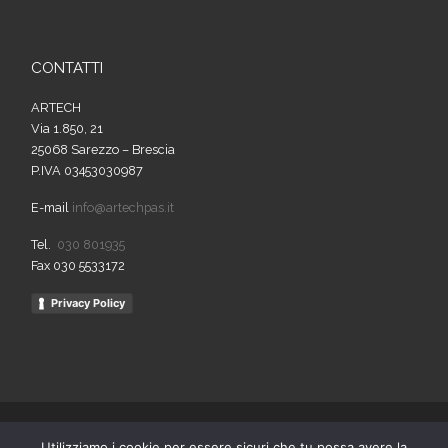
CONTATTI
ARTECH
Via 1.850, 21
25068 Sarezzo – Brescia
P.IVA 03453030987
E-mail
info@artechpas.it
Tel.
030 801935
Fax 030 5533172
Privacy Policy
© 2026
Artech
– Tutti i diritti riservati
Utilizziamo i cookie per essere sicuri che tu possa avere la