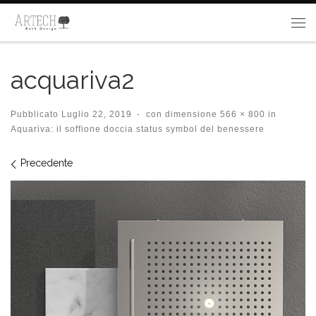
Passa al contenuto
Me
acquariva2
Pubblicato
Luglio 22, 2019
-
con dimensione
566 × 800
in
Aquariva: il soffione doccia status symbol del benessere
Navigazione immagini
Precedente