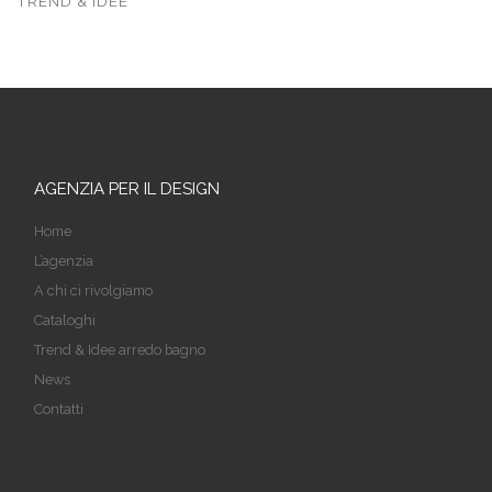
TREND & IDEE
AGENZIA PER IL DESIGN
Home
L’agenzia
A chi ci rivolgiamo
Cataloghi
Trend & Idee arredo bagno
News
Contatti