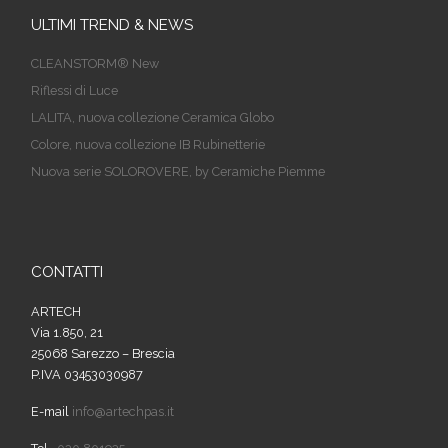
ULTIMI TREND & NEWS
CLEANSTORM® New
Riflessi di Luce
LALITA, nuova collezione Ceramica Globo
Colore, nuova collezione IB Rubinetterie
Nuova serie SOLOROVERE, by Ceramiche Piemme
CONTATTI
ARTECH
Via 1.850, 21
25068 Sarezzo – Brescia
P.IVA 03453030987
E-mail
info@artechpas.it